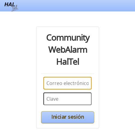
Community
WebAlarm
HalTel
Iniciar sesión